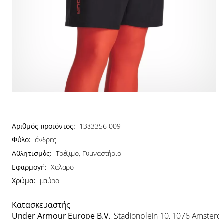
Αριθμός προϊόντος:
1383356-009
Φύλο:
άνδρες
Αθλητισμός:
Τρέξιμο, Γυμναστήριο
Εφαρμογή:
Χαλαρό
Χρώμα:
μαύρο
Κατασκευαστής
Under Armour Europe B.V.
, Stadionplein 10, 1076 Amste