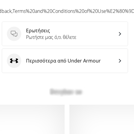
eedback,Terms%20and%20Conditions%20of%20Use%E2%80%9
Ερωτήσεις
Ερωτήσεις
Ρωτήστε μας ό,τι θέλετε
Περισσότερα από Under Armour
Under Armour