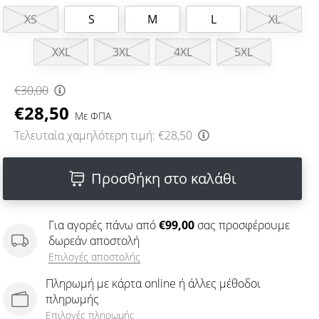
XS
S
M
L
XL
XXL
3XL
4XL
5XL
€30,00
€28,50
Με ΦΠΑ
Τελευταία χαμηλότερη τιμή:
€28,50
Προσθήκη στο καλάθι
Για αγορές πάνω από
€99,00
σας προσφέρουμε
δωρεάν αποστολή
Επιλογές αποστολής
Πληρωμή με κάρτα online ή άλλες μέθοδοι
πληρωμής
Επιλογές πληρωμής