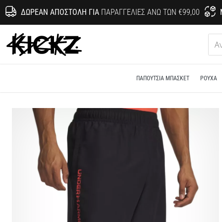
ΔΩΡΕΆΝ ΑΠΟΣΤΟΛΉ ΓΙΑ
ΠΑΡΑΓΓΕΛΊΕΣ ΆΝΩ ΤΩΝ €99,00
KICKZ.gr
ΠΑΠΟΎΤΣΙΑ ΜΠΆΣΚΕΤ
ΡΟΎΧΑ