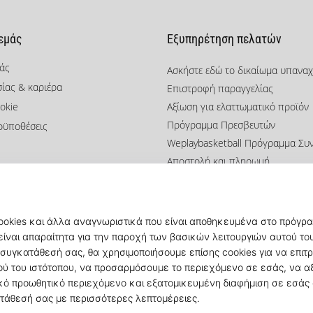
 εμάς
Εξυπηρέτηση πελατών
μάς
Ασκήστε εδώ το δικαίωμα υπανα
σίας & καριέρα
Επιστροφή παραγγελίας
okie
Αξίωση για ελαττωματικό προϊόν
Πρόγραμμα Πρεσβευτών
οϋποθέσεις
Weplaybasketball Πρόγραμμα Συ
Αποστολή και πληρωμή
Βρείτε το σωστό μέγεθος
Επικοινωνία
Συχνές ερωτήσεις
Πολιτική απορρήτου
© 2010 – 2026
KICKZ.gr