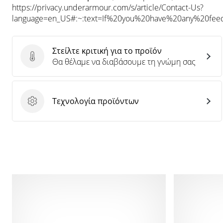
https://privacy.underarmour.com/s/article/Contact-Us?
language=en_US#:~:text=If%20you%20have%20any%20f
Στείλτε κριτική για το προϊόν
Στείλτε κριτική για το προϊόν
Θα θέλαμε να διαβάσουμε τη γνώμη σας
Τεχνολογία προϊόντων
Τεχνολογία προϊόντων