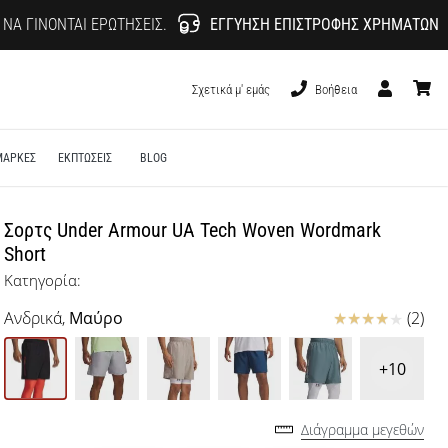
 ΝΑ ΓΊΝΟΝΤΑΙ ΕΡΩΤΉΣΕΙΣ.
ΕΓΓΎΗΣΗ ΕΠΙΣΤΡΟΦΉΣ ΧΡΗΜΆΤΩΝ
Σχετικά μ' εμάς
Βοήθεια
Χρήστης
καλάθι
ΜΑΡΚΕΣ
ΕΚΠΤΩΣΕΙΣ
BLOG
Σορτς Under Armour UA Tech Woven Wordmark
Short
Κατηγορία:
Κριτικές
Ανδρικά,
Μαύρο
(2)
+10
Διάγραμμα μεγεθών