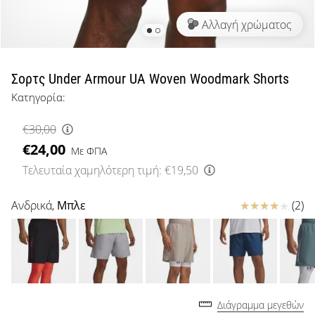
μπάσκετ
Αλλαγή χρώματος
Είσαι
λάτρης
του
μπάσκετ
Σορτς Under Armour UA Woven Woodmark Shorts
όπως
Κατηγορία:
εμείς;
Έλα
€30,00
μαζί
€24,00
μας
Με ΦΠΑ
ως
Τελευταία χαμηλότερη τιμή:
€19,50
πρεσβευτής
της
Κριτικές
Ανδρικά,
Μπλε
(2)
μάρκας
μας.
Εμφάνιση
όλων των
Διάγραμμα μεγεθών