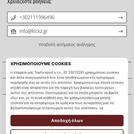
Χρειάζεστε βοήθεια;
+302111996496
info@kickz.gr
Υποβολή αιτήματος ανάληψης
Σχετικά μ' εμάς
Εξυπηρέτηση πελατών
KICKZ.gr