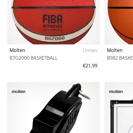
Molten
Unisex
Molten
B7G2000 BASKETBALL
B982 BASKE
€21,99
7