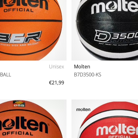
Unisex
Molten
TBALL
B7D3500-KS
€21,99
6
7