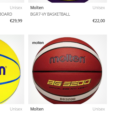
Unisex
Molten
Unisex
KBOARD
BGR7-VY BASKETBALL
€29,99
€22,00
7
Unisex
Molten
Unisex