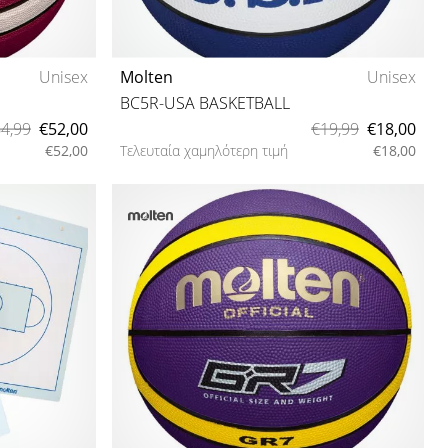
Unisex
Molten
Unisex
BC5R-USA BASKETBALL
4,99
€52,00
€19,99
€18,00
€52,00
Τελευταία χαμηλότερη τιμή
€18,00
5