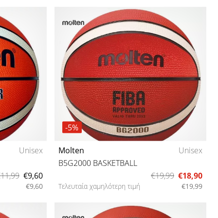
-5%
Unisex
Molten
Unisex
B5G2000 BASKETBALL
11,99
€9,60
€19,99
€18,90
€9,60
Τελευταία χαμηλότερη τιμή
€19,99
5