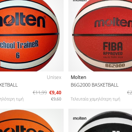
Unisex
Molten
KETBALL
B6G2000 BASKETBALL
€11,99
€9,40
€2
ηλότερη τιμή
€9,60
Τελευταία χαμηλότερη τιμή
6
6