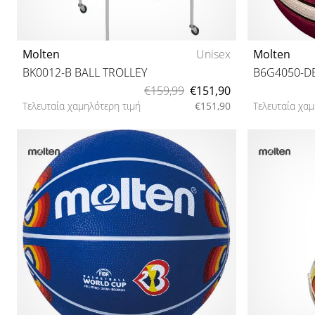
Molten
Unisex
Molten
BK0012-B BALL TROLLEY
B6G4050-D
€159,99
€151,90
Τελευταία χαμηλότερη τιμή
€151,90
Τελευταία χαμ
One size