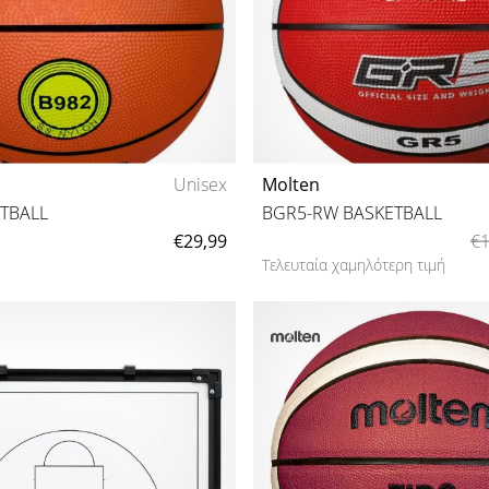
Unisex
Molten
TBALL
BGR5-RW BASKETBALL
€29,99
€1
Τελευταία χαμηλότερη τιμή
7
5