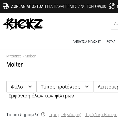
ΔΩΡΕΆΝ ΑΠΟΣΤΟΛΉ ΓΙΑ
ΠΑΡΑΓΓΕΛΊΕΣ ΆΝΩ ΤΩΝ €99,00
KICKZ.gr
ΠΑΠΟΎΤΣΙΑ ΜΠΆΣΚΕΤ
ΡΟΎΧΑ
Μπάσκετ
Molten
Molten
Φύλο
Τύπος προϊόντος
Λεπτομε
Εμφάνιση όλων των φίλτρων
Τα πιο δημοφιλή
Τιμή (φθηνότερη)
Τιμή (ακριβότερη