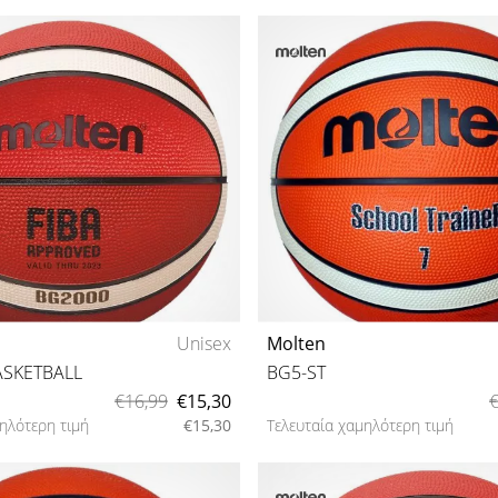
Unisex
Molten
ASKETBALL
BG5-ST
€16,99
€15,30
€
ηλότερη τιμή
€15,30
Τελευταία χαμηλότερη τιμή
3
5