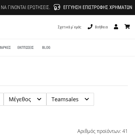
 ΝΑ ΓΊΝΟΝΤΑΙ ΕΡΩΤΉΣΕΙΣ.
ΕΓΓΎΗΣΗ ΕΠΙΣΤΡΟΦΉΣ ΧΡΗΜΆΤΩΝ
Σχετικά μ' εμάς
Βοήθεια
Χρήστης
καλάθι
ΜΑΡΚΕΣ
ΕΚΠΤΩΣΕΙΣ
BLOG
Μέγεθος
Teamsales
Αριθµός προϊόντων: 41