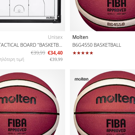
Unisex
Molten
MAGNETIC TACTICAL BOARD "BASKETBALL"
B6G4550 BASKETBALL
€39,99
€34,40
ηλότερη τιμή
€39,99
111
6 7