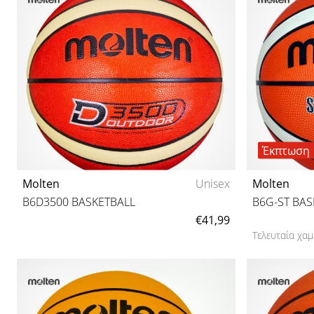
Έκπτωση
Molten
Unisex
Molten
B6D3500 BASKETBALL
B6G-ST BAS
€41,99
Τελευταία χαμ
7