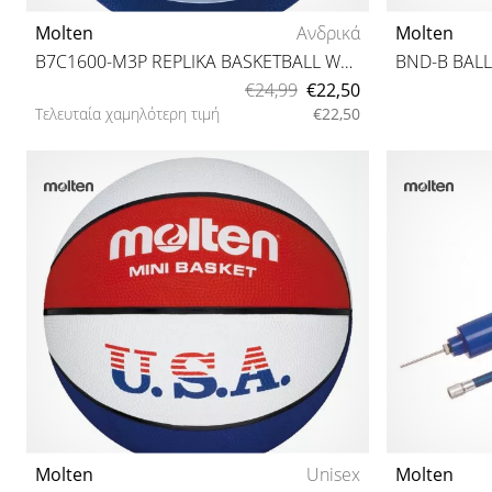
Molten
Ανδρικά
Molten
B7C1600-M3P REPLIKA BASKETBALL WORLD CUP 2023
BND-B BAL
€24,99
€22,50
Τελευταία χαμηλότερη τιμή
€22,50
7
Molten
Unisex
Molten