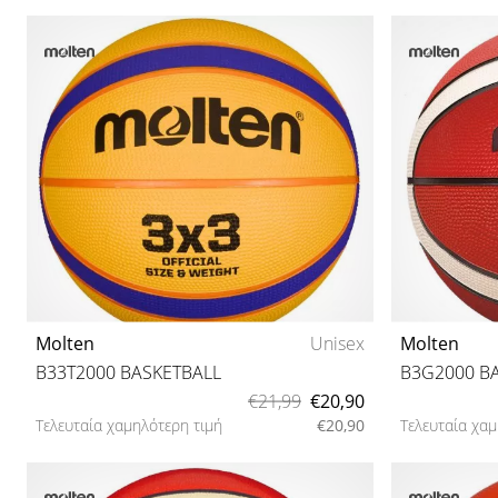
Molten
Unisex
Molten
B33T2000 BASKETBALL
B3G2000 B
€21,99
€20,90
Τελευταία χαμηλότερη τιμή
€20,90
Τελευταία χαμ
6