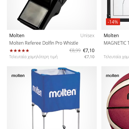
-14%
Molten
Unisex
Molten
Molten Referee Dolfin Pro Whistle
€8,99
€7,10
Τελευταία χαμηλότερη τιμή
€7,10
Τελευταία χαμ
One size