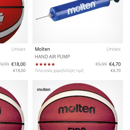
Unisex
Molten
Unisex
HAND AIR PUMP
9,99
€18,00
€5,99
€4,70
€18,00
Τελευταία χαμηλότερη τιμή
€4,70
111