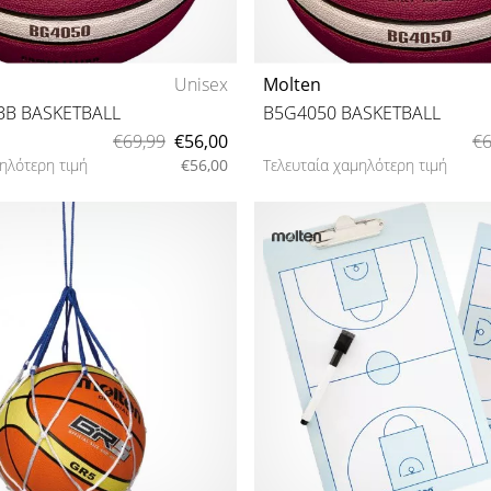
Unisex
Molten
BB BASKETBALL
B5G4050 BASKETBALL
€69,99
€56,00
€6
ηλότερη τιμή
€56,00
Τελευταία χαμηλότερη τιμή
6 7
5