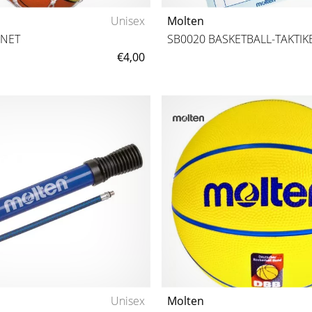
Unisex
Molten
LNET
SB0020 BASKETBALL-TAKTI
€4,00
111
111
Unisex
Molten