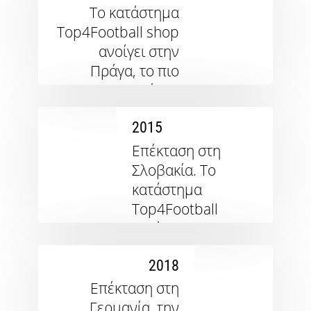
άρθρων
To κατάστημα
Top4Football shop
ανοίγει στην
Πράγα, το πιο
μοντέρνο
κατάστημα στην
2015
Κεντρική Ευρώπη
ειδικευμένο στο
Επέκταση στη
ποδόσφαιρο.
Σλοβακία. Το
Συνεργασία με
κατάστημα
πάνω από 100
Top4Football
συλλόγους από την
ανοίγει στη
Α΄Εθνική του
Bratislava.
τοπικού
2018
Premium
πρωταθήματος.
κατάστημα
Επέκταση στη
Top4Running
Γερμανία, την