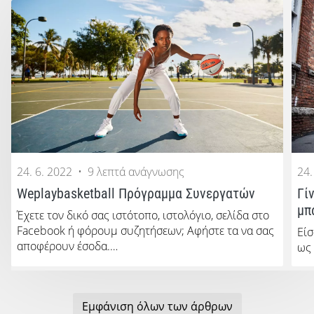
24. 6. 2022
•
9 λεπτά ανάγνωσης
24.
Weplaybasketball Πρόγραμμα Συνεργατών
Γί
μπ
Έχετε τον δικό σας ιστότοπο, ιστολόγιο, σελίδα στο
Facebook ή φόρουμ συζητήσεων; Αφήστε τα να σας
Είσ
αποφέρουν έσοδα.…
ως
Εμφάνιση όλων των άρθρων