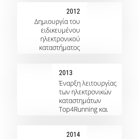
μπάσκετ
2012
Είσαι
λάτρης
Δημιουργία του
του
ειδικευμένου
μπάσκετ
ηλεκτρονικού
όπως
εμείς;
καταστήματος
Έλα
Top4Football
μαζί
μας
2013
ως
πρεσβευτής
Έναρξη λειτουργίας
της
των ηλεκτρονικών
μάρκας
καταστημάτων
μας.
Top4Running και
Top4Fitness
Εμφάνιση
2014
όλων των