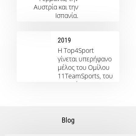
ανοίγει στην
Αυστρία και την
Πράγα. Συνεργασία
Ισπανία.
με την Τσεχική
Αθλητική
Ομοσπονδία.
2019
Η Top4Sport
γίνεται υπερήφανο
μέλος του Ομίλου
11TeamSports, του
μεγαλύτερου
λιανοπωλητή
ποδοσφαίρου στην
Ευρώπη
Blog