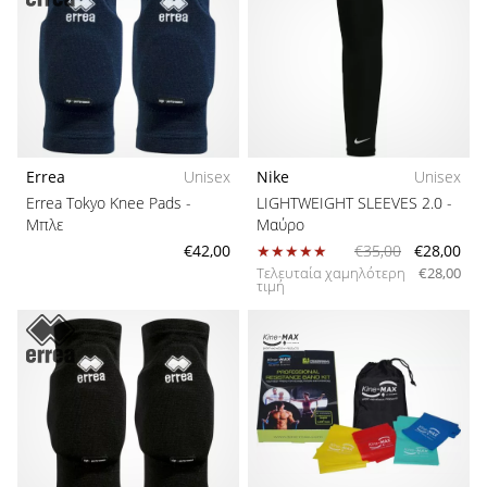
Errea
Unisex
Nike
Unisex
Errea Tokyo Knee Pads
-
LIGHTWEIGHT SLEEVES 2.0
-
Μπλε
Μαύρο
€42,00
€35,00
€28,00
Τελευταία χαμηλότερη
€28,00
τιμή