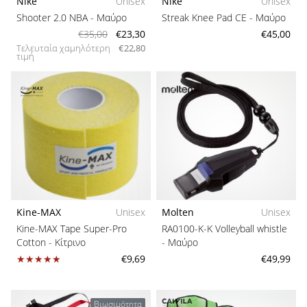
Nike
Unisex
Nike
Unisex
Shooter 2.0 NBA
- Μαύρο
Streak Knee Pad CE
- Μαύρο
€35,00
€23,30
€45,00
Τελευταία χαμηλότερη
€22,80
τιμή
Kine-MAX
Unisex
Molten
Unisex
Kine-MAX Tape Super-Pro
RA0100-K-K Volleyball whistle
Cotton
- Κίτρινο
- Μαύρο
€9,69
€49,99
Βιωσιμότητα