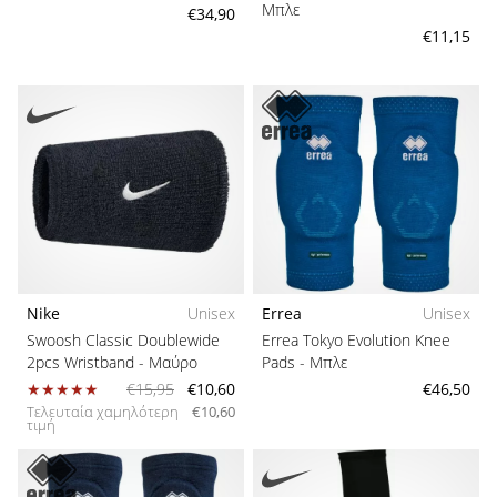
Μπλε
€34,90
€11,15
Nike
Unisex
Errea
Unisex
Swoosh Classic Doublewide
Errea Tokyo Evolution Knee
2pcs Wristband
- Μαύρο
Pads
- Μπλε
€15,95
€10,60
€46,50
Τελευταία χαμηλότερη
€10,60
τιμή