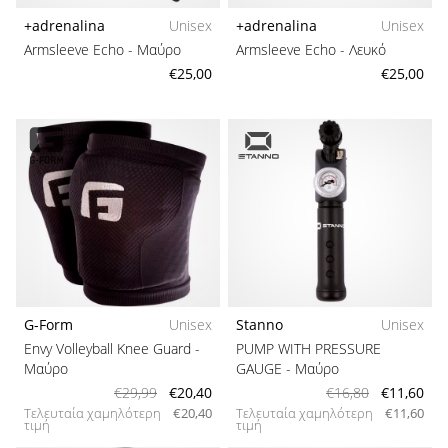
+adrenalina
Unisex
+adrenalina
Unisex
Armsleeve Echo
- Μαύρο
Armsleeve Echo
- Λευκό
€25,00
€25,00
G-Form
Unisex
Stanno
Unisex
Envy Volleyball Knee Guard
-
PUMP WITH PRESSURE
Μαύρο
GAUGE
- Μαύρο
€29,99
€20,40
€16,80
€11,60
Τελευταία χαμηλότερη
€20,40
Τελευταία χαμηλότερη
€11,60
τιμή
τιμή