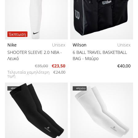
Έκπτωση
Nike
Unisex
Wilson
Unisex
SHOOTER SLEEVE 2.0 NBA
-
6 BALL TRAVEL BASKETBALL
Λευκό
BAG
- Μαύρο
€35,00
€23,50
€40,00
Τελευταία χαμηλότερη
€24,00
τιμή