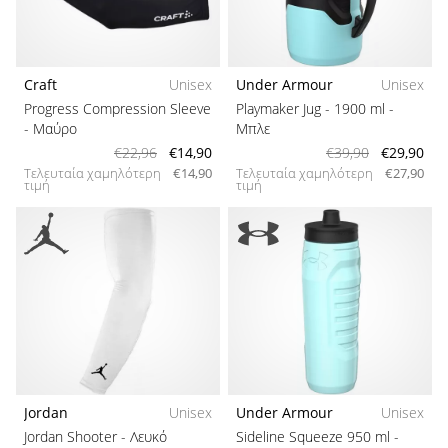
Craft
Unisex
Under Armour
Unisex
Progress Compression Sleeve
Playmaker Jug - 1900 ml
-
- Μαύρο
Μπλε
€22,96
€14,90
€39,90
€29,90
Τελευταία χαμηλότερη
€14,90
Τελευταία χαμηλότερη
€27,90
τιμή
τιμή
Jordan
Unisex
Under Armour
Unisex
Jordan Shooter
- Λευκό
Sideline Squeeze 950 ml
-