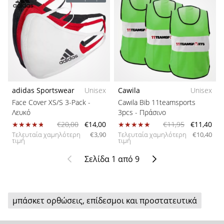
adidas Sportswear
Unisex
Cawila
Unisex
Face Cover XS/S 3-Pack
-
Cawila Bib 11teamsports
Λευκό
3pcs
- Πράσινο
€20,00
€14,00
€11,95
€11,40
Τελευταία χαμηλότερη
€3,90
Τελευταία χαμηλότερη
€10,40
τιμή
τιμή
Προηγούμενο
Επόμενο
Σελίδα 1 από 9
μπάσκετ oρθώσεις, επίδεσμοι και προστατευτικά