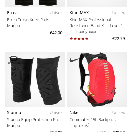
Errea
Unisex
Kine-MAX
Unisex
Errea Tokyo Knee Pads
-
Kine-MAX Professional
Μαύρο
Resistance Band Kit - Level 1-
4
- Πολύχρωμα
€42,00
€22,79
Stanno
Unisex
Nike
Unisex
Stanno Equip Protection Pro
-
Commuter 15L Backpack
-
Μαύρο
Πορτοκαλί