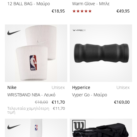
άρθρων
12 BALL BAG
- Μαύρο
Warm Glove
- Μπλε
Αθλητισμός
€18,95
€49,95
Βιωσιμότητα
Ιδιότητες
Nike
Unisex
Hyperice
Unisex
WRISTBAND NBA
- Λευκό
Vyper Go
- Μαύρο
€18,00
€11,70
€169,00
Τελευταία χαμηλότερη
€11,70
τιμή