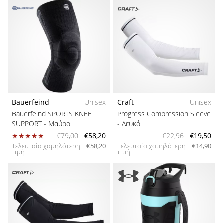
Bauerfeind
Unisex
Craft
Unisex
Bauerfeind SPORTS KNEE
Progress Compression Sleeve
SUPPORT
- Μαύρο
- Λευκό
€79,00
€58,20
€22,96
€19,50
Τελευταία χαμηλότερη
€58,20
Τελευταία χαμηλότερη
€14,90
τιμή
τιμή