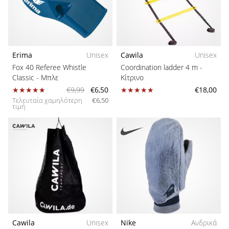
Μέγεθος
μπάσκετ
Είσαι
λάτρης
Teamsales
του
μπάσκετ
Erima
Unisex
Cawila
Unisex
Σύλλογοι
όπως
Fox 40 Referee Whistle
Coordination ladder 4 m
-
εμείς;
Classic
- Μπλε
Κίτρινο
Έλα
€9,99
€6,50
€18,00
Συλλογή
μαζί
Τελευταία χαμηλότερη
€6,50
τιμή
μας
ως
Είδος προπόνησης
πρεσβευτής
της
Εφαρμογή
μάρκας
μας.
Λειτουργία
Εμφάνιση
Εποχή
όλων των
Cawila
Unisex
Nike
Ανδρικά