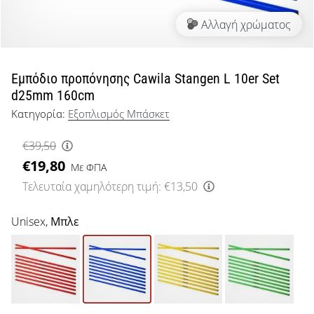
μπάσκετ
Αλλαγή χρώματος
Είσαι
λάτρης
του
μπάσκετ
Εμπόδιο προπόνησης Cawila Stangen L 10er Set
όπως
d25mm 160cm
εμείς;
Κατηγορία:
Εξοπλισμός Μπάσκετ
Έλα
μαζί
€39,50
μας
€19,80
ως
Με ΦΠΑ
πρεσβευτής
Τελευταία χαμηλότερη τιμή:
€13,50
της
μάρκας
Unisex,
Μπλε
μας.
Εμφάνιση
όλων των