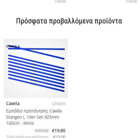
Πρόσφατα προβαλλόμενα προϊόντα
Cawila
Unisex
Εμπόδιο προπόνησης Cawila
Stangen L 10er Set d25mm
160cm
- Μπλε
€39,50
€19,80
Τελευταία χαμηλότερη
€13,50