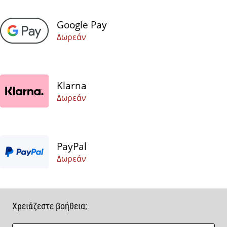
μπάσκετ
Είσαι
Google Pay
λάτρης
Δωρεάν
του
μπάσκετ
όπως
εμείς;
Klarna
Έλα
μαζί
Δωρεάν
μας
ως
πρεσβευτής
της
PayPal
μάρκας
Δωρεάν
μας.
Εμφάνιση
Χρειάζεστε βοήθεια;
όλων των