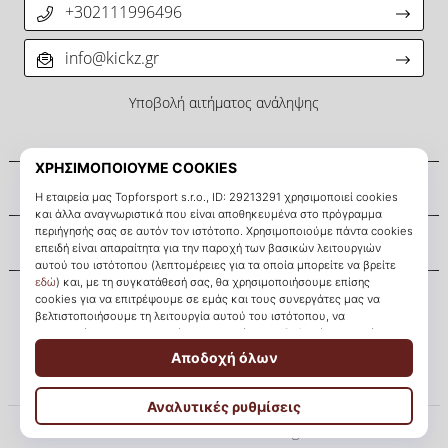
άρθρων
+302111996496
info@kickz.gr
Υποβολή αιτήματος ανάληψης
Σχετικά μ' εμάς
Εξυπηρέτηση πελατών
KICKZ.gr
© 2010 – 2026
KICKZ.gr