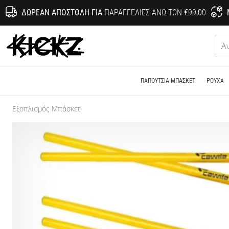
ΔΩΡΕΆΝ ΑΠΟΣΤΟΛΉ ΓΙΑ
ΠΑΡΑΓΓΕΛΊΕΣ ΆΝΩ ΤΩΝ €99,00
KICKZ.gr
ΠΑΠΟΎΤΣΙΑ ΜΠΆΣΚΕΤ
ΡΟΎΧΑ
Εξοπλισμός Μπάσκετ