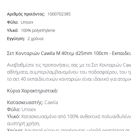
Αριθμός προϊόντος:
1000702385
Φύλο:
Unisex
Υλικό:
100% polyethylene
Εγγύηση:
2 χρόνια
Σετ Κονταριών Cawila M 40τεμ d25mm 100cm - Εκπαιδε
Αναβαθμίστε τις προπονήσεις σας με το Σετ Κονταριών Cawi
αθλήματα, συμπεριλαμβανομένου του ποδοσφαίρου, του τρε
το σετ 40 εκπαιδευτικών κονταριών είναι ιδανικό για ατομι
Κύρια Χαρακτηριστικά:
Κατασκευαστής:
Cawila
Φύλο:
Unisex
Υλικό:
Κατασκευασμένο από 100% ανθεκτικό πολυαιθυλένιο
αυστηρή χρήση.
Χρώμα:
Λαμπερό κίτρινο, παρέχοντας υψηλή ορατότητα σε 