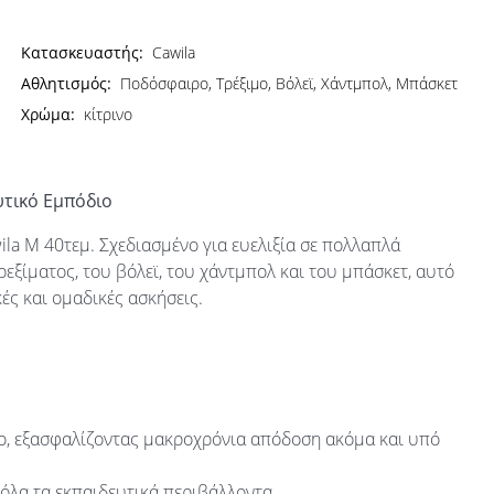
Κατασκευαστής:
Cawila
Αθλητισμός:
Ποδόσφαιρο, Τρέξιμο, Βόλεϊ, Χάντμπολ, Μπάσκετ
Χρώμα:
κίτρινο
υτικό Εμπόδιο
la M 40τεμ. Σχεδιασμένο για ευελιξία σε πολλαπλά
ξίματος, του βόλεϊ, του χάντμπολ και του μπάσκετ, αυτό
κές και ομαδικές ασκήσεις.
, εξασφαλίζοντας μακροχρόνια απόδοση ακόμα και υπό
όλα τα εκπαιδευτικά περιβάλλοντα.