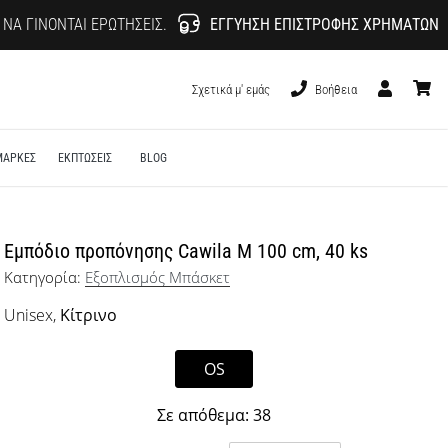
 ΝΑ ΓΊΝΟΝΤΑΙ ΕΡΩΤΉΣΕΙΣ.
ΕΓΓΎΗΣΗ ΕΠΙΣΤΡΟΦΉΣ ΧΡΗΜΆΤΩΝ
Σχετικά μ' εμάς
Βοήθεια
Χρήστης
καλάθι
ΜΑΡΚΕΣ
ΕΚΠΤΩΣΕΙΣ
BLOG
Εμπόδιο προπόνησης Cawila M 100 cm, 40 ks
Κατηγορία:
Εξοπλισμός Μπάσκετ
Unisex,
Κίτρινο
OS
Σε απόθεμα: 38