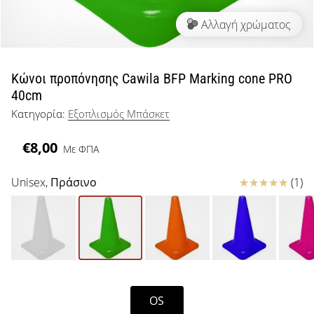
μπάσκετ
Αλλαγή χρώματος
Είσαι
λάτρης
του
μπάσκετ
Κώνοι προπόνησης Cawila BFP Marking cone PRO
όπως
40cm
εμείς;
Κατηγορία:
Εξοπλισμός Μπάσκετ
Έλα
μαζί
€8,00
μας
Με ΦΠΑ
ως
πρεσβευτής
Κριτικές
Unisex,
Πράσινο
(1)
της
μάρκας
μας.
Εμφάνιση
OS
όλων των