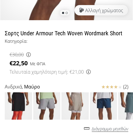
μπάσκετ
Αλλαγή χρώματος
Είσαι
λάτρης
του
μπάσκετ
Σορτς Under Armour Tech Woven Wordmark Short
όπως
Κατηγορία:
εμείς;
Έλα
€30,00
μαζί
€22,50
μας
Με ΦΠΑ
ως
Τελευταία χαμηλότερη τιμή:
€21,00
πρεσβευτής
της
Κριτικές
Ανδρικά,
Μαύρο
(2)
μάρκας
μας.
Εμφάνιση
όλων των
Διάγραμμα μεγεθών