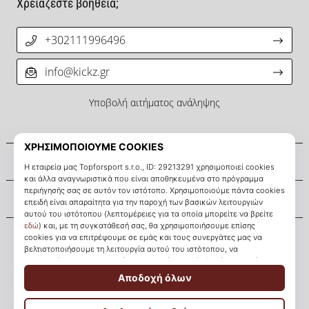
Χρειάζεστε βοήθεια;
+302111996496
info@kickz.gr
Υποβολή αιτήματος ανάληψης
Σχετικά μ' εμάς
Εξυπηρέτηση πελατών
KICKZ.gr