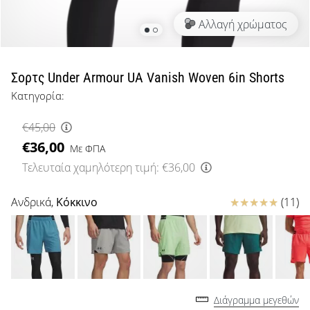
μπάσκετ
Αλλαγή χρώματος
Είσαι
λάτρης
του
μπάσκετ
Σορτς Under Armour UA Vanish Woven 6in Shorts
όπως
Κατηγορία:
εμείς;
Έλα
€45,00
μαζί
€36,00
μας
Με ΦΠΑ
ως
Τελευταία χαμηλότερη τιμή:
€36,00
πρεσβευτής
της
Κριτικές
Ανδρικά,
Κόκκινο
(11)
μάρκας
μας.
Εμφάνιση
όλων των
Διάγραμμα μεγεθών