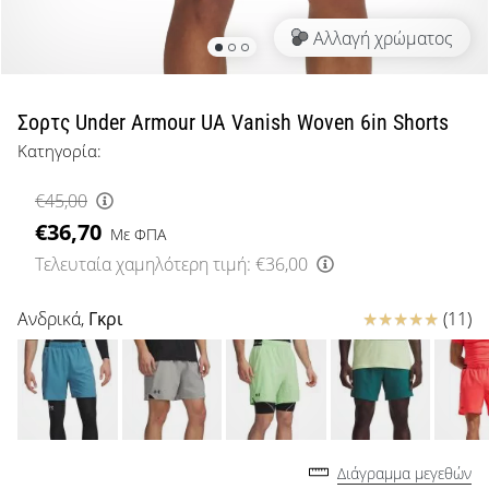
μπάσκετ
Αλλαγή χρώματος
Είσαι
λάτρης
του
μπάσκετ
Σορτς Under Armour UA Vanish Woven 6in Shorts
όπως
Κατηγορία:
εμείς;
Έλα
€45,00
μαζί
€36,70
μας
Με ΦΠΑ
ως
Τελευταία χαμηλότερη τιμή:
€36,00
πρεσβευτής
της
Κριτικές
Ανδρικά,
Γκρι
(11)
μάρκας
μας.
Εμφάνιση
όλων των
Διάγραμμα μεγεθών