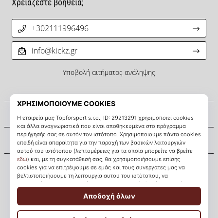
Χρειάζεστε βοήθεια;
+302111996496
info@kickz.gr
Υποβολή αιτήματος ανάληψης
Σχετικά μ' εμάς
Εξυπηρέτηση πελατών
KICKZ.gr