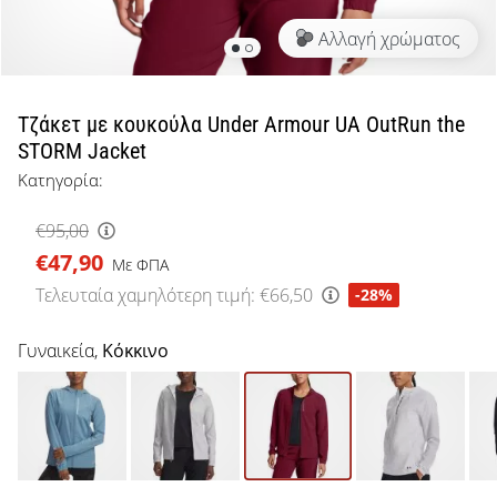
μπάσκετ
Αλλαγή χρώματος
Είσαι
λάτρης
του
μπάσκετ
Τζάκετ με κουκούλα Under Armour UA OutRun the
όπως
STORM Jacket
εμείς;
Κατηγορία:
Έλα
μαζί
€95,00
μας
€47,90
ως
Με ΦΠΑ
πρεσβευτής
Τελευταία χαμηλότερη τιμή:
€66,50
-28%
της
μάρκας
Γυναικεία,
Κόκκινο
μας.
Εμφάνιση
όλων των