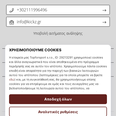
+302111996496
info@kickz.gr
Υποβολή αιτήματος ανάληψης
Σχετικά μ' εμάς
Εξυπηρέτηση πελατών
KICKZ.gr