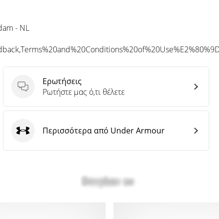
rdam - NL
eedback,Terms%20and%20Conditions%20of%20Use%E2%80%9
Ερωτήσεις
Ερωτήσεις
Ρωτήστε μας ό,τι θέλετε
Περισσότερα από Under Armour
Under Armour