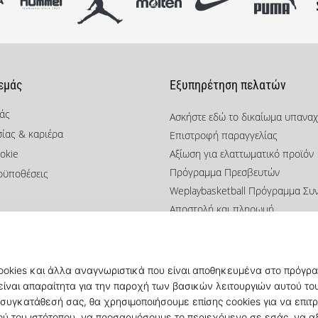
 εμάς
Εξυπηρέτηση πελατών
μάς
Ασκήστε εδώ το δικαίωμα υπανα
σίας & καριέρα
Επιστροφή παραγγελίας
okie
Αξίωση για ελαττωματικό προϊόν
Πρόγραμμα Πρεσβευτών
οϋποθέσεις
Weplaybasketball Πρόγραμμα Συ
Αποστολή και πληρωμή
Βρείτε το σωστό μέγεθος
Επικοινωνία
Συχνές ερωτήσεις
Πολιτική απορρήτου