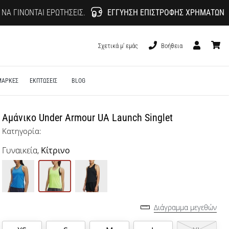
 ΝΑ ΓΊΝΟΝΤΑΙ ΕΡΩΤΉΣΕΙΣ.
ΕΓΓΎΗΣΗ ΕΠΙΣΤΡΟΦΉΣ ΧΡΗΜΆΤΩΝ
Σχετικά μ' εμάς
Βοήθεια
Χρήστης
καλάθι
ΜΑΡΚΕΣ
ΕΚΠΤΩΣΕΙΣ
BLOG
Αμάνικο Under Armour UA Launch Singlet
Κατηγορία:
Γυναικεία,
Κίτρινο
Διάγραμμα μεγεθών