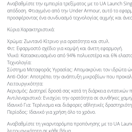
Αναβαθμίστε την εμπειρία τρεξίματος με το UA Launch Singl
απόδοση. Φτιαγμένο από την Under Armour, αυτό το εφαρμοσ
προσφέροντας ένα συνδυασμό τεχνολογίας αιχμής και άνεσ
Κύρια Χαρακτηριστικά:
Χρώμα: Ζωντανό Κίτρινο για ορατότητα και στυλ.
Φιτ: Εφαρμοστό σχέδιο για κομψή και άνετη εφαρμογή.
Υλικό: Κατασκευασμένο από 94% πολυεστέρα και 6% ελαστορ
Τεχνολογία:
Σύστημα Μεταφοράς Υγρασίας: Απομακρύνει τον ιδρώτα ώστ
Anti-Odor: Αποτρέπει την ανάπτυξη μικροβίων που προκαλ
Λειτουργικότητα:
Αερισμός: Διατηρεί δροσά σας κατά τη διάρκεια εντατικών
Αντιλεναριστικό: Ενισχύει την ορατότητα σε συνθήκες χαμ
Ιδανικό Για: Τερένισμα και διάφορες αθλητικές δραστηριότη
Περίοδος: Ιδανικό για χρήση όλο το χρόνο.
Αναβαθμίστε τη γκαρνταρόμπα προπόνησης με το UA Launch
λειτουργικότητα σε κάθε βήμα.