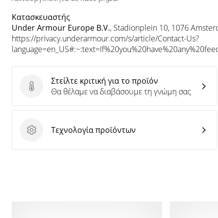
Κατασκευαστής
Under Armour Europe B.V.
, Stadionplein 10, 1076 Amste
https://privacy.underarmour.com/s/article/Contact-Us?
language=en_US#:~:text=If%20you%20have%20any%20f
Στείλτε κριτική για το προϊόν
Στείλτε κριτική για το προϊόν
Θα θέλαμε να διαβάσουμε τη γνώμη σας
Τεχνολογία προϊόντων
Τεχνολογία προϊόντων