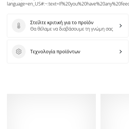
language=en_US#:~:text=If%20you%20have%20any%20f
Στείλτε κριτική για το προϊόν
Στείλτε κριτική για το προϊόν
Θα θέλαμε να διαβάσουμε τη γνώμη σας
Τεχνολογία προϊόντων
Τεχνολογία προϊόντων