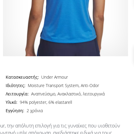
Κατασκευαστής:
Under Armour
Ιδιότητες:
Moisture Transport System, Anti-Odor
Λειτουργία:
Αναπνεύσιμο, Ανακλαστικό, λειτουργικά
Υλικό:
94% polyester, 6% elastarell
Εγγύηση:
2 χρόνια
r, την απόλυτη επιλογή για τις γυναίκες που υιοθετούν
ζωντανό μπλε απόχρωση, σχεδιάστηκε ειδικά για τους