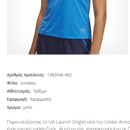
Αριθμός προϊόντος:
1382436-402
Φύλο:
γυναίκες
Αθλητισμός:
Τρέξιμο
Εφαρμογή:
Εφαρμοστό
Χρώμα:
μπλε
Παρουσιάζοντας το UA Launch Singlet από την Under Armou
έναν ενεργό τρόπο ζωής. Αυτό το τοπ, κατασκευασμένο σε 