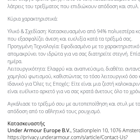
λάτρεις του τρεξίματος που επιδιώκουν απόδοση και στυλ.
Κύρια χαρακτηριστικά:
Υλικό & Σχεδίαση: Κατασκευασμένο από 94% πολυεστέρα κα
που εξασφαλίζει άνεση και ευελιξία κατά τα τρέξιμά σας.
Προηγμένη Τεχνολογία: Εφοδιασμένο με το χαρακτηριστικό 
απομακρύνει τον ιδρώτα για να σας διατηρείτε στεγνή. Επί
ημέρα.
Λειτουργικότητα: Ελαφρύ και αναπνεύσιμο, διαθέτει ανταν
χαμηλού φωτισμού, καθιστώντας το τόσο λειτουργικό όσο 
Ιδανικό για Όλες τις Εποχές: Είτε είναι μια ζεστή καλοκαιρ
είναι ευέλικτο αρκετό για να σας κρατά άνετους όλο το χρόν
Αγκάλιασε το τρέξιμό σου με αυτοπεποίθηση και στυλ με το
απόδοση από το αθλητικό τους ρουχισμό.
Κατασκευαστής
Under Armour Europe B.V.
, Stadionplein 10, 1076 Amste
https://privacy.underarmour.com/s/article/Contact-Us?