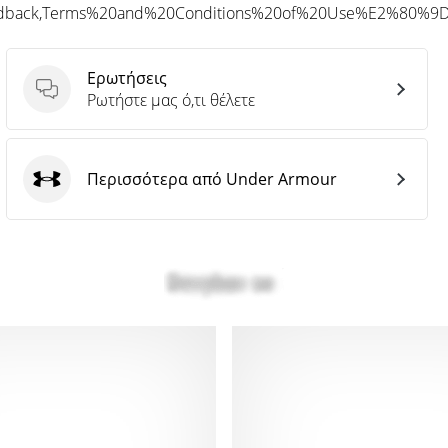
eedback,Terms%20and%20Conditions%20of%20Use%E2%80%9
Ερωτήσεις
Ερωτήσεις
Ρωτήστε μας ό,τι θέλετε
Περισσότερα από Under Armour
Under Armour