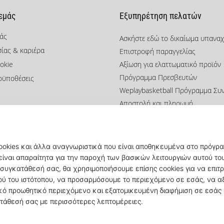
 εμάς
Εξυπηρέτηση πελατών
μάς
Ασκήστε εδώ το δικαίωμα υπανα
σίας & καριέρα
Επιστροφή παραγγελίας
okie
Αξίωση για ελαττωματικό προϊόν
Πρόγραμμα Πρεσβευτών
οϋποθέσεις
Weplaybasketball Πρόγραμμα Συ
Αποστολή και πληρωμή
Βρείτε το σωστό μέγεθος
Επικοινωνία
Συχνές ερωτήσεις
Πολιτική απορρήτου
© 2010 – 2026
KICKZ.gr