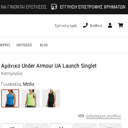
 ΝΑ ΓΊΝΟΝΤΑΙ ΕΡΩΤΉΣΕΙΣ.
ΕΓΓΎΗΣΗ ΕΠΙΣΤΡΟΦΉΣ ΧΡΗΜΆΤΩΝ
Σχετικά μ' εμάς
Βοήθεια
Χρήστης
καλάθι
ΜΑΡΚΕΣ
ΕΚΠΤΩΣΕΙΣ
BLOG
Αμάνικο Under Armour UA Launch Singlet
Κατηγορία:
Γυναικεία,
Μπλε
Διάγραμμα μεγεθών