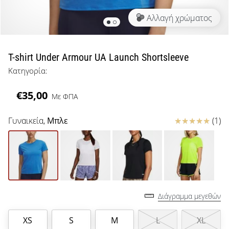
μπάσκετ
Αλλαγή χρώματος
Είσαι
λάτρης
του
μπάσκετ
T-shirt Under Armour UA Launch Shortsleeve
όπως
Κατηγορία:
εμείς;
Έλα
€35,00
Με ΦΠΑ
μαζί
μας
ως
Κριτικές
Γυναικεία,
Μπλε
(1)
πρεσβευτής
της
μάρκας
μας.
Διάγραμμα μεγεθών
Εμφάνιση
όλων των
XS
S
M
L
XL