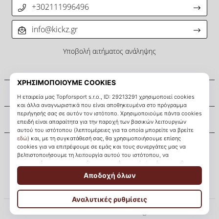
+302111996496
info@kickz.gr
Υποβολή αιτήματος ανάληψης
Σχετικά μ' εμάς
Εξυπηρέτηση πελατών
KICKZ.gr
© 2010 – 2026
KICKZ.gr