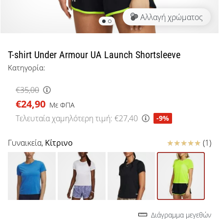
μπάσκετ
Αλλαγή χρώματος
Είσαι
λάτρης
του
μπάσκετ
T-shirt Under Armour UA Launch Shortsleeve
όπως
Κατηγορία:
εμείς;
Έλα
€35,00
μαζί
€24,90
μας
Με ΦΠΑ
ως
Τελευταία χαμηλότερη τιμή:
€27,40
-9%
πρεσβευτής
της
Κριτικές
Γυναικεία,
Κίτρινο
(1)
μάρκας
μας.
Εμφάνιση
όλων των
Διάγραμμα μεγεθών