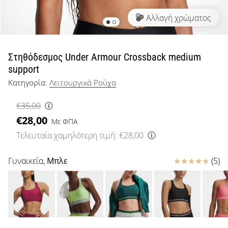
μπάσκετ
Αλλαγή χρώματος
Είσαι
λάτρης
του
μπάσκετ
Στηθόδεσμος Under Armour Crossback medium
όπως
support
εμείς;
Κατηγορία:
Λειτουργικά Ρούχα
Έλα
μαζί
€35,00
μας
€28,00
ως
Με ΦΠΑ
πρεσβευτής
Τελευταία χαμηλότερη τιμή:
€28,00
της
μάρκας
Κριτικές
Γυναικεία,
Μπλε
(5)
μας.
Εμφάνιση
όλων των