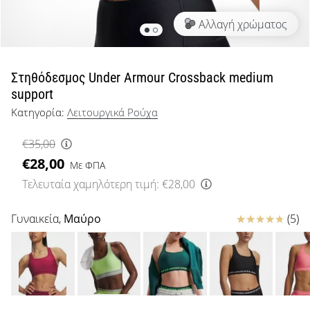
μπάσκετ
Αλλαγή χρώματος
Είσαι
λάτρης
του
μπάσκετ
Στηθόδεσμος Under Armour Crossback medium
όπως
support
εμείς;
Κατηγορία:
Λειτουργικά Ρούχα
Έλα
μαζί
€35,00
μας
€28,00
ως
Με ΦΠΑ
πρεσβευτής
Τελευταία χαμηλότερη τιμή:
€28,00
της
μάρκας
Κριτικές
Γυναικεία,
Μαύρο
(5)
μας.
Εμφάνιση
όλων των