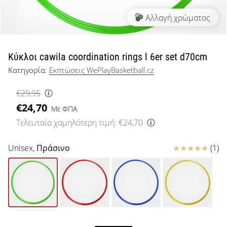
μπάσκετ
Αλλαγή χρώματος
Είσαι
λάτρης
του
μπάσκετ
Κύκλοι cawila coordination rings l 6er set d70cm
όπως
Κατηγορία:
Εκπτώσεις WePlayBasketball.cz
εμείς;
Έλα
€29,95
μαζί
€24,70
μας
Με ΦΠΑ
ως
Τελευταία χαμηλότερη τιμή:
€24,70
πρεσβευτής
της
Κριτικές
Unisex,
Πράσινο
(1)
μάρκας
μας.
Εμφάνιση
όλων των