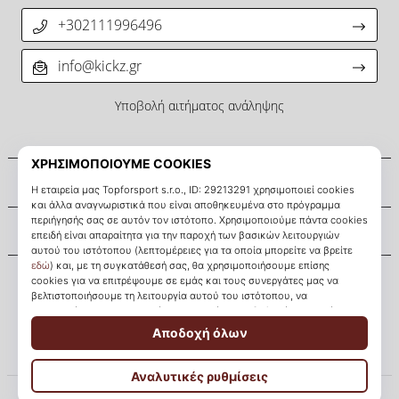
+302111996496
info@kickz.gr
Υποβολή αιτήματος ανάληψης
Σχετικά μ' εμάς
Εξυπηρέτηση πελατών
KICKZ.gr
© 2010 – 2026
KICKZ.gr