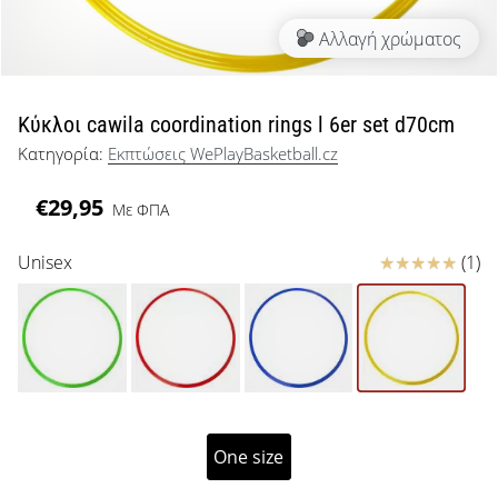
μπάσκετ
Αλλαγή χρώματος
Είσαι
λάτρης
του
μπάσκετ
Κύκλοι cawila coordination rings l 6er set d70cm
όπως
Κατηγορία:
Εκπτώσεις WePlayBasketball.cz
εμείς;
Έλα
€29,95
Με ΦΠΑ
μαζί
μας
ως
Κριτικές
Unisex
(1)
πρεσβευτής
της
μάρκας
μας.
Εμφάνιση
One size
όλων των