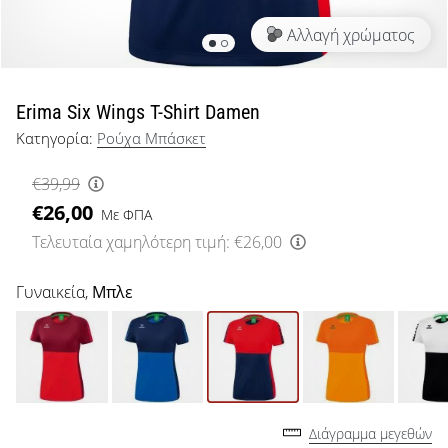
μπάσκετ
Αλλαγή χρώματος
Είσαι
λάτρης
του
μπάσκετ
Erima Six Wings T-Shirt Damen
όπως
Κατηγορία:
Ρούχα Μπάσκετ
εμείς;
Έλα
€39,99
μαζί
€26,00
μας
Με ΦΠΑ
ως
Τελευταία χαμηλότερη τιμή:
€26,00
πρεσβευτής
της
Γυναικεία,
Μπλε
μάρκας
μας.
Εμφάνιση
όλων των
Διάγραμμα μεγεθών