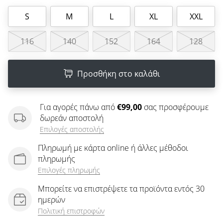
άρθρων
S
M
L
XL
XXL
116
140
152
164
128
Προσθήκη στο καλάθι
Για αγορές πάνω από
€99,00
σας προσφέρουμε
δωρεάν αποστολή
Επιλογές αποστολής
Πληρωμή με κάρτα online ή άλλες μέθοδοι
πληρωμής
Επιλογές πληρωμής
Μπορείτε να επιστρέψετε τα προϊόντα εντός 30
ημερών
Πολιτική επιστροφών