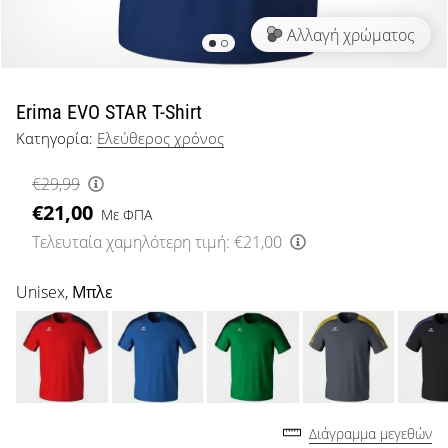
μπάσκετ
Αλλαγή χρώματος
Είσαι
λάτρης
του
μπάσκετ
Erima EVO STAR T-Shirt
όπως
Κατηγορία:
Ελεύθερος χρόνος
εμείς;
Έλα
€29,99
μαζί
€21,00
μας
Με ΦΠΑ
ως
Τελευταία χαμηλότερη τιμή:
€21,00
πρεσβευτής
της
Unisex,
Μπλε
μάρκας
μας.
Εμφάνιση
όλων των
Διάγραμμα μεγεθών