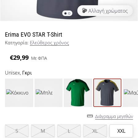
μπάσκετ
Αλλαγή χρώματος
Είσαι
λάτρης
του
μπάσκετ
Erima EVO STAR T-Shirt
όπως
Κατηγορία:
Ελεύθερος χρόνος
εμείς;
Έλα
€29,99
Με ΦΠΑ
μαζί
μας
ως
Unisex,
Γκρι
πρεσβευτής
της
μάρκας
μας.
Διάγραμμα μεγεθών
Εμφάνιση
S
M
L
XL
XXL
όλων των