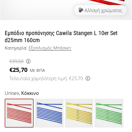
μπάσκετ
Αλλαγή χρώματος
Είσαι
λάτρης
του
μπάσκετ
Εμπόδιο προπόνησης Cawila Stangen L 10er Set
όπως
d25mm 160cm
εμείς;
Κατηγορία:
Εξοπλισμός Μπάσκετ
Έλα
μαζί
€39,50
μας
€25,70
ως
Με ΦΠΑ
πρεσβευτής
Τελευταία χαμηλότερη τιμή:
€25,70
της
μάρκας
Unisex,
Κόκκινο
μας.
Εμφάνιση
όλων των