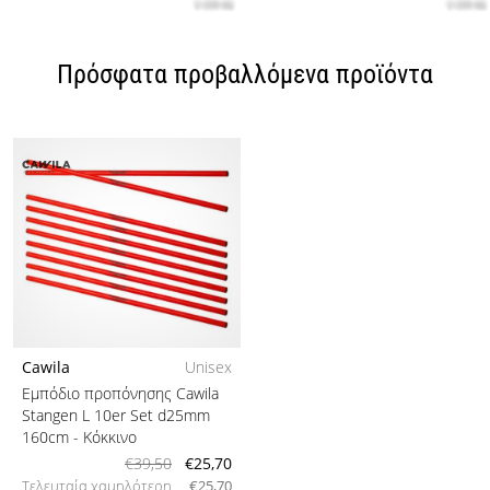
Πρόσφατα προβαλλόμενα προϊόντα
Cawila
Unisex
Εμπόδιο προπόνησης Cawila
Stangen L 10er Set d25mm
160cm
- Κόκκινο
€39,50
€25,70
Τελευταία χαμηλότερη
€25,70