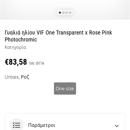
μπάσκετ
Είσαι
λάτρης
του
μπάσκετ
Γυαλιά ηλίου VIF One Transparent x Rose Pink
όπως
Photochromic
εμείς;
Κατηγορία:
Έλα
μαζί
€83,58
μας
Με ΦΠΑ
ως
πρεσβευτής
Unisex,
Ροζ
της
μάρκας
One size
μας.
Εμφάνιση
όλων των
Παράμετροι