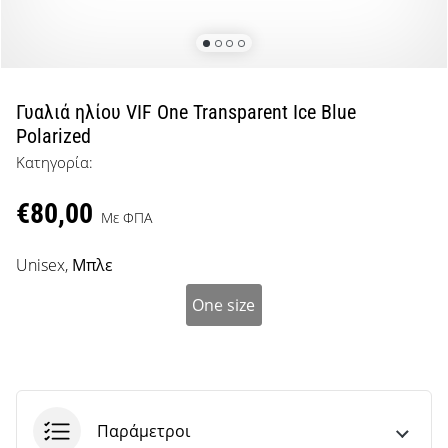
μπάσκετ
Είσαι
λάτρης
του
μπάσκετ
Γυαλιά ηλίου VIF One Transparent Ice Blue
όπως
Polarized
εμείς;
Κατηγορία:
Έλα
μαζί
€80,00
μας
Με ΦΠΑ
ως
πρεσβευτής
Unisex,
Μπλε
της
μάρκας
One size
μας.
Εμφάνιση
όλων των
Παράμετροι