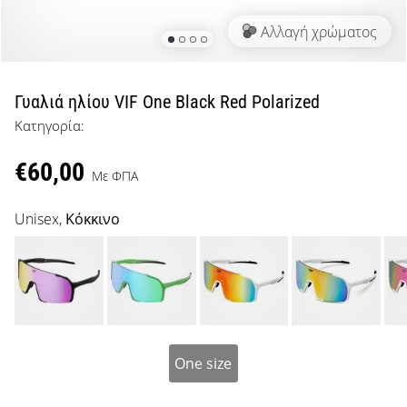
μπάσκετ
Αλλαγή χρώματος
Είσαι
λάτρης
του
μπάσκετ
Γυαλιά ηλίου VIF One Black Red Polarized
όπως
Κατηγορία:
εμείς;
Έλα
€60,00
μαζί
Με ΦΠΑ
μας
ως
Unisex,
Κόκκινο
πρεσβευτής
της
μάρκας
μας.
One size
Εμφάνιση
όλων των