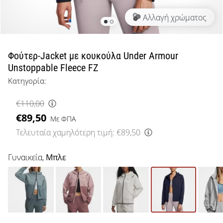
μπάσκετ
Αλλαγή χρώματος
Είσαι
λάτρης
του
μπάσκετ
Φούτερ-Jacket με κουκούλα Under Armour
όπως
Unstoppable Fleece FZ
εμείς;
Κατηγορία:
Έλα
μαζί
€110,00
μας
€89,50
ως
Με ΦΠΑ
πρεσβευτής
Τελευταία χαμηλότερη τιμή:
€89,50
της
μάρκας
Γυναικεία,
Μπλε
μας.
Εμφάνιση
όλων των