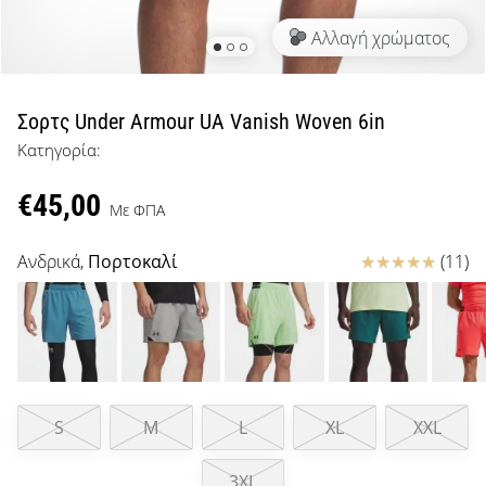
μπάσκετ
Αλλαγή χρώματος
Είσαι
λάτρης
του
μπάσκετ
Σορτς Under Armour UA Vanish Woven 6in
όπως
Κατηγορία:
εμείς;
Έλα
€45,00
μαζί
Με ΦΠΑ
μας
ως
Κριτικές
Ανδρικά,
Πορτοκαλί
(11)
πρεσβευτής
της
μάρκας
μας.
S
M
L
XL
XXL
Εμφάνιση
όλων των
3XL