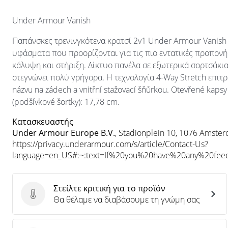
Under Armour Vanish
Παπάνσκες τρενινγκότενα κρατσί 2v1 Under Armour Vanish 
υφάσματα που προορίζονται για τις πιο εντατικές προπονή
κάλυψη και στήριξη. Δίκτυο πανέλα σε εξωτερικά σορτσάκια
στεγνώνει πολύ γρήγορα. Η τεχνολογία 4-Way Stretch επιτρέ
názvu na zádech a vnitřní stažovací šňůrkou. Otevřené kapsy 
(podšívkové šortky): 17,78 cm.
Κατασκευαστής
Under Armour Europe B.V.
, Stadionplein 10, 1076 Amste
https://privacy.underarmour.com/s/article/Contact-Us?
language=en_US#:~:text=If%20you%20have%20any%20f
Στείλτε κριτική για το προϊόν
Στείλτε κριτική για το προϊόν
Θα θέλαμε να διαβάσουμε τη γνώμη σας