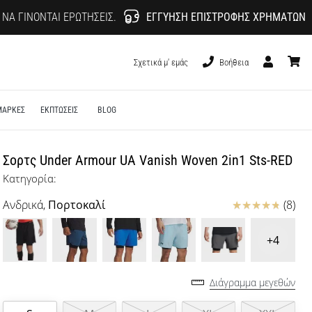
 ΝΑ ΓΊΝΟΝΤΑΙ ΕΡΩΤΉΣΕΙΣ.
ΕΓΓΎΗΣΗ ΕΠΙΣΤΡΟΦΉΣ ΧΡΗΜΆΤΩΝ
Σχετικά μ' εμάς
Βοήθεια
Χρήστης
καλάθι
ΜΑΡΚΕΣ
ΕΚΠΤΩΣΕΙΣ
BLOG
Σορτς Under Armour UA Vanish Woven 2in1 Sts-RED
Κατηγορία:
Κριτικές
Ανδρικά,
Πορτοκαλί
(8)
+4
Διάγραμμα μεγεθών