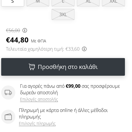
S
M
L
XL
XXL
3XL
€56,00
€44,80
Με ΦΠΑ
Τελευταία χαμηλότερη τιμή:
€33,60
Προσθήκη στο καλάθι
Για αγορές πάνω από
€99,00
σας προσφέρουμε
δωρεάν αποστολή
Επιλογές αποστολής
Πληρωμή με κάρτα online ή άλλες μέθοδοι
πληρωμής
Επιλογές πληρωμής