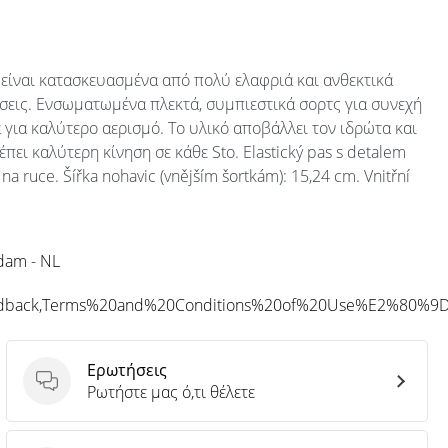
είναι κατασκευασμένα από πολύ ελαφριά και ανθεκτικά
σεις. Ενσωματωμένα πλεκτά, συμπιεστικά σορτς για συνεχή
 για καλύτερο αερισμό. Το υλικό αποβάλλει τον ιδρώτα και
πει καλύτερη κίνηση σε κάθε Sto. Elastický pas s detalem
na ruce. Šířka nohavic (vnějším šortkám): 15,24 cm. Vnitřní
rdam - NL
eedback,Terms%20and%20Conditions%20of%20Use%E2%80%9
Ερωτήσεις
Ερωτήσεις
Ρωτήστε μας ό,τι θέλετε