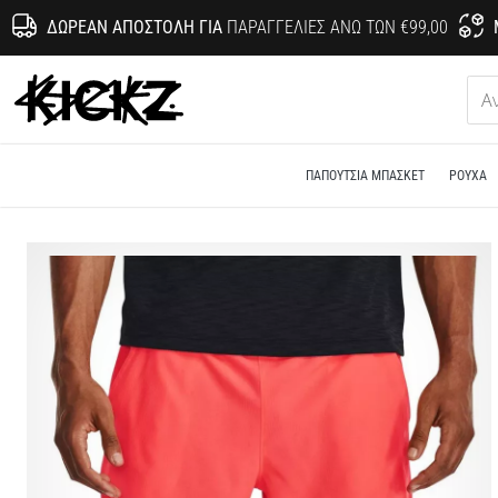
ΔΩΡΕΆΝ ΑΠΟΣΤΟΛΉ ΓΙΑ
ΠΑΡΑΓΓΕΛΊΕΣ ΆΝΩ ΤΩΝ €99,00
KICKZ.gr
ΠΑΠΟΎΤΣΙΑ ΜΠΆΣΚΕΤ
ΡΟΎΧΑ