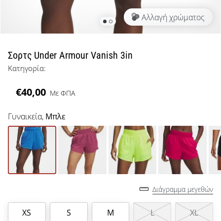
μπάσκετ
Αλλαγή χρώματος
Είσαι
λάτρης
του
μπάσκετ
Σορτς Under Armour Vanish 3in
όπως
Κατηγορία:
εμείς;
Έλα
€40,00
Με ΦΠΑ
μαζί
μας
ως
Γυναικεία,
Μπλε
πρεσβευτής
της
μάρκας
μας.
Διάγραμμα μεγεθών
Εμφάνιση
όλων των
XS
S
M
L
XL