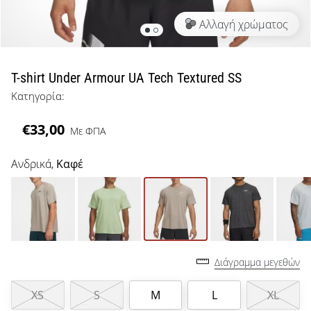
μπάσκετ
Αλλαγή χρώματος
Είσαι
λάτρης
του
μπάσκετ
T-shirt Under Armour UA Tech Textured SS
όπως
Κατηγορία:
εμείς;
Έλα
€33,00
Με ΦΠΑ
μαζί
μας
ως
Ανδρικά,
Καφέ
πρεσβευτής
της
μάρκας
μας.
Διάγραμμα μεγεθών
Εμφάνιση
XS
S
M
L
XL
όλων των