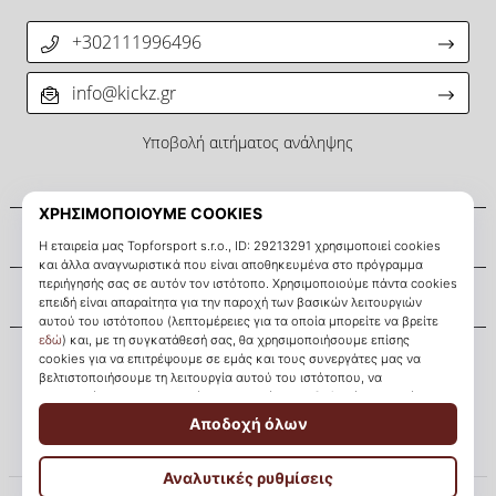
+302111996496
info@kickz.gr
Υποβολή αιτήματος ανάληψης
Σχετικά μ' εμάς
Εξυπηρέτηση πελατών
KICKZ.gr