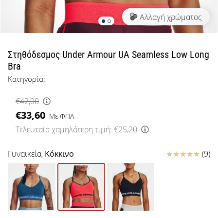
μπάσκετ
Αλλαγή χρώματος
Είσαι
λάτρης
του
μπάσκετ
Στηθόδεσμος Under Armour UA Seamless Low Long
όπως
Bra
εμείς;
Κατηγορία:
Έλα
μαζί
€42,00
μας
€33,60
ως
Με ΦΠΑ
πρεσβευτής
Τελευταία χαμηλότερη τιμή:
€25,20
της
μάρκας
Κριτικές
Γυναικεία,
Κόκκινο
(9)
μας.
Εμφάνιση
όλων των