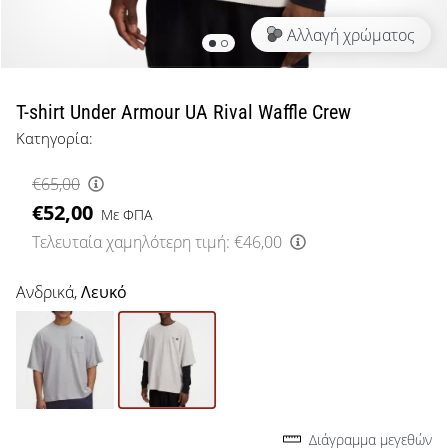
μπάσκετ
Αλλαγή χρώματος
Είσαι
λάτρης
του
μπάσκετ
T-shirt Under Armour UA Rival Waffle Crew
όπως
Κατηγορία:
εμείς;
Έλα
€65,00
μαζί
€52,00
μας
Με ΦΠΑ
ως
Τελευταία χαμηλότερη τιμή:
€46,00
πρεσβευτής
της
Ανδρικά,
Λευκό
μάρκας
μας.
Εμφάνιση
όλων των
Διάγραμμα μεγεθών