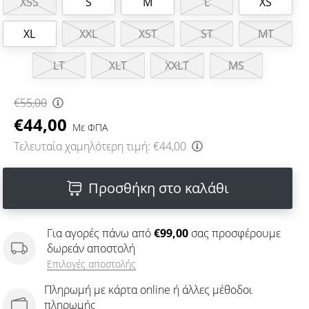
XSS
S
M
L
XS
XL
XXL
XST
ST
MT
LT
XLT
XXLT
MS
€55,00
€44,00
Με ΦΠΑ
Τελευταία χαμηλότερη τιμή:
€44,00
Προσθήκη στο καλάθι
Για αγορές πάνω από
€99,00
σας προσφέρουμε
δωρεάν αποστολή
Επιλογές αποστολής
Πληρωμή με κάρτα online ή άλλες μέθοδοι
πληρωμής