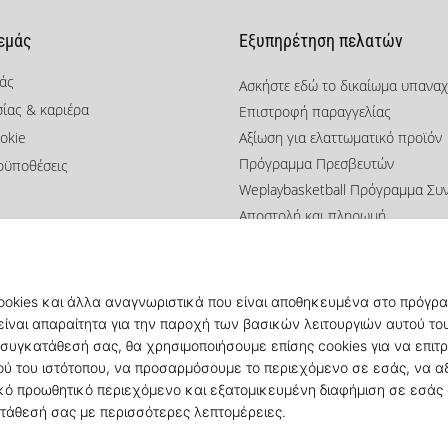
 εμάς
Εξυπηρέτηση πελατών
μάς
Ασκήστε εδώ το δικαίωμα υπανα
σίας & καριέρα
Επιστροφή παραγγελίας
okie
Αξίωση για ελαττωματικό προϊόν
Πρόγραμμα Πρεσβευτών
οϋποθέσεις
Weplaybasketball Πρόγραμμα Συ
Αποστολή και πληρωμή
Βρείτε το σωστό μέγεθος
Επικοινωνία
Συχνές ερωτήσεις
Πολιτική απορρήτου
© 2010 – 2026
KICKZ.gr