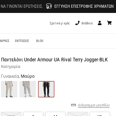
 ΝΑ ΓΊΝΟΝΤΑΙ ΕΡΩΤΉΣΕΙΣ.
ΕΓΓΎΗΣΗ ΕΠΙΣΤΡΟΦΉΣ ΧΡΗΜΆΤΩΝ
Σχετικά μ' εμάς
Βοήθεια
Χρήστης
καλάθι
ΜΑΡΚΕΣ
ΕΚΠΤΩΣΕΙΣ
BLOG
Παντελόνι Under Armour UA Rival Terry Jogger-BLK
Κατηγορία:
Γυναικεία,
Μαύρο
Διάγραμμα μεγεθών