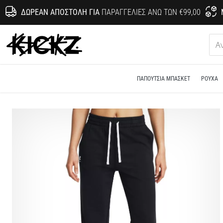
ΔΩΡΕΆΝ ΑΠΟΣΤΟΛΉ ΓΙΑ
ΠΑΡΑΓΓΕΛΊΕΣ ΆΝΩ ΤΩΝ €99,00
KICKZ.gr
ΠΑΠΟΎΤΣΙΑ ΜΠΆΣΚΕΤ
ΡΟΎΧΑ