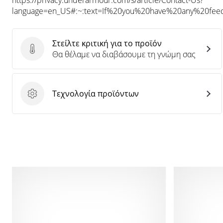
https://privacy.underarmour.com/s/article/Contact-Us?
language=en_US#:~:text=If%20you%20have%20any%20f
Στείλτε κριτική για το προϊόν
Στείλτε κριτική για το προϊόν
Θα θέλαμε να διαβάσουμε τη γνώμη σας
Τεχνολογία προϊόντων
Τεχνολογία προϊόντων