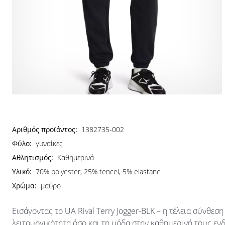
Αριθμός προϊόντος:
1382735-002
Φύλο:
γυναίκες
Αθλητισμός:
Καθημερινά
Υλικό:
70% polyester, 25% tencel, 5% elastane
Χρώμα:
μαύρο
Εισάγοντας το UA Rival Terry Jogger-BLK – η τέλεια σύνθεσ
λειτουργικότητα όσο και τη μόδα στην καθημερινή τους ε