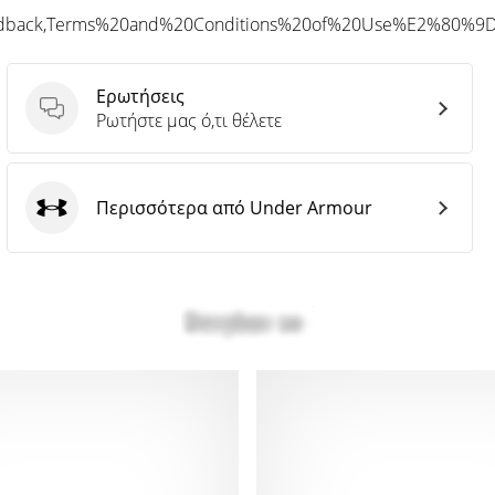
eedback,Terms%20and%20Conditions%20of%20Use%E2%80%9
Ερωτήσεις
Ερωτήσεις
Ρωτήστε μας ό,τι θέλετε
Περισσότερα από Under Armour
Under Armour