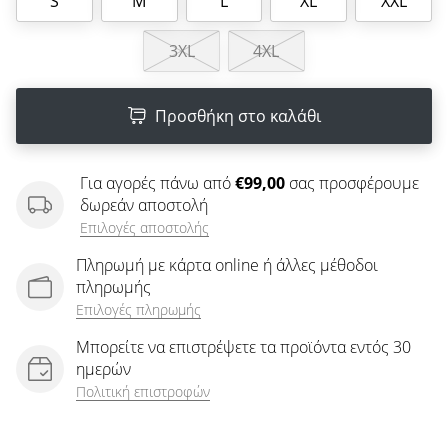
S
M
L
XL
XXL
άρθρων
3XL
4XL
Προσθήκη στο καλάθι
Για αγορές πάνω από
€99,00
σας προσφέρουμε
δωρεάν αποστολή
Επιλογές αποστολής
Πληρωμή με κάρτα online ή άλλες μέθοδοι
πληρωμής
Επιλογές πληρωμής
Μπορείτε να επιστρέψετε τα προϊόντα εντός 30
ημερών
Πολιτική επιστροφών