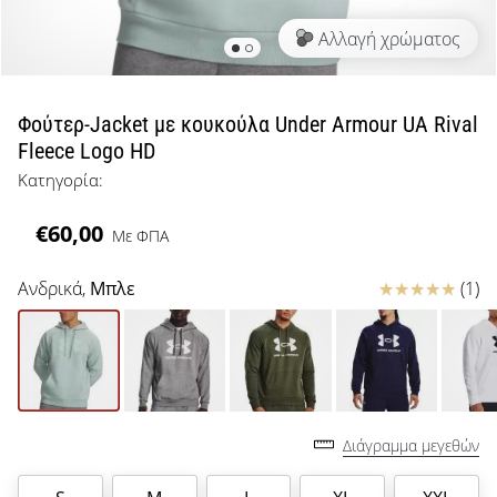
μπάσκετ
Αλλαγή χρώματος
Είσαι
λάτρης
του
μπάσκετ
Φούτερ-Jacket με κουκούλα Under Armour UA Rival
όπως
Fleece Logo HD
εμείς;
Κατηγορία:
Έλα
μαζί
€60,00
μας
Με ΦΠΑ
ως
πρεσβευτής
Κριτικές
Ανδρικά,
Μπλε
(1)
της
μάρκας
μας.
Διάγραμμα μεγεθών
Εμφάνιση
όλων των