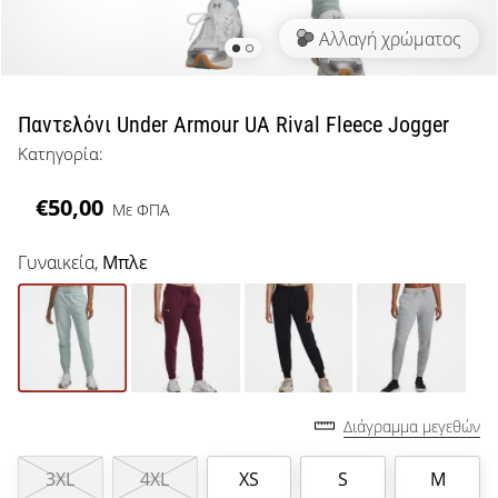
μπάσκετ
Αλλαγή χρώματος
Είσαι
λάτρης
του
μπάσκετ
Παντελόνι Under Armour UA Rival Fleece Jogger
όπως
Κατηγορία:
εμείς;
Έλα
€50,00
Με ΦΠΑ
μαζί
μας
ως
Γυναικεία,
Μπλε
πρεσβευτής
της
μάρκας
μας.
Διάγραμμα μεγεθών
Εμφάνιση
όλων των
3XL
4XL
XS
S
M