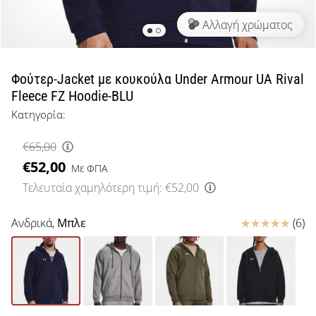
μπάσκετ
Αλλαγή χρώματος
Είσαι
λάτρης
του
μπάσκετ
Φούτερ-Jacket με κουκούλα Under Armour UA Rival
όπως
Fleece FZ Hoodie-BLU
εμείς;
Κατηγορία:
Έλα
μαζί
€65,00
μας
€52,00
ως
Με ΦΠΑ
πρεσβευτής
Τελευταία χαμηλότερη τιμή:
€52,00
της
μάρκας
Κριτικές
Ανδρικά,
Μπλε
(6)
μας.
Εμφάνιση
όλων των