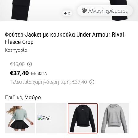
μπάσκετ
Αλλαγή χρώματος
Είσαι
λάτρης
του
μπάσκετ
Φούτερ-Jacket με κουκούλα Under Armour Rival
όπως
Fleece Crop
εμείς;
Κατηγορία:
Έλα
μαζί
€45,00
μας
€37,40
ως
Με ΦΠΑ
πρεσβευτής
Τελευταία χαμηλότερη τιμή:
€37,40
της
μάρκας
Παιδικά,
Μαύρο
μας.
Εμφάνιση
όλων των