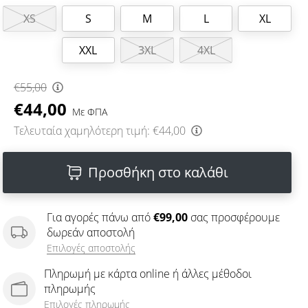
XS
S
M
L
XL
XXL
3XL
4XL
€55,00
€44,00
Με ΦΠΑ
Τελευταία χαμηλότερη τιμή:
€44,00
Προσθήκη στο καλάθι
Για αγορές πάνω από
€99,00
σας προσφέρουμε
δωρεάν αποστολή
Επιλογές αποστολής
Πληρωμή με κάρτα online ή άλλες μέθοδοι
πληρωμής
Επιλογές πληρωμής