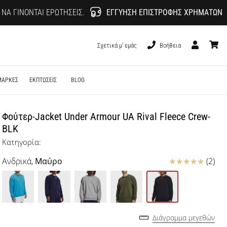
 ΝΑ ΓΊΝΟΝΤΑΙ ΕΡΩΤΉΣΕΙΣ.
ΕΓΓΎΗΣΗ ΕΠΙΣΤΡΟΦΉΣ ΧΡΗΜΆΤΩΝ
Σχετικά μ' εμάς
Βοήθεια
Χρήστης
καλάθι
ΜΑΡΚΕΣ
ΕΚΠΤΩΣΕΙΣ
BLOG
Φούτερ-Jacket Under Armour UA Rival Fleece Crew-
BLK
Κατηγορία:
Κριτικές
Ανδρικά,
Μαύρο
(2)
Διάγραμμα μεγεθών