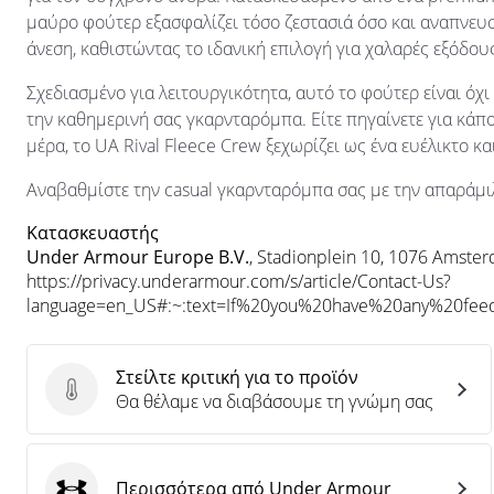
μαύρο φούτερ εξασφαλίζει τόσο ζεστασιά όσο και αναπνευ
άνεση, καθιστώντας το ιδανική επιλογή για χαλαρές εξόδους
Σχεδιασμένο για λειτουργικότητα, αυτό το φούτερ είναι ό
την καθημερινή σας γκαρνταρόμπα. Είτε πηγαίνετε για κάπ
μέρα, το UA Rival Fleece Crew ξεχωρίζει ως ένα ευέλικτο κ
Αναβαθμίστε την casual γκαρνταρόμπα σας με την απαράμι
Κατασκευαστής
Under Armour Europe B.V.
, Stadionplein 10, 1076 Amste
https://privacy.underarmour.com/s/article/Contact-Us?
language=en_US#:~:text=If%20you%20have%20any%20f
Στείλτε κριτική για το προϊόν
Στείλτε κριτική για το προϊόν
Θα θέλαμε να διαβάσουμε τη γνώμη σας
Περισσότερα από Under Armour