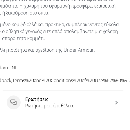
σιμότητα. Η χαλαρή του εφαρμογή προσφέρει εξαιρετική
 ή ξεκούραση στο σπίτι.
χι μόνο κομψό αλλά και πρακτικό, συμπληρώνοντας εύκολα
οιο αθλητικό γεγονός είτε απλά απολαμβάνετε μια χαλαρή
αι απαραίτητο κομμάτι.
λλη ποιότητα και σχεδίαση της Under Armour.
rdam - NL
eedback,Terms%20and%20Conditions%20of%20Use%E2%80%9
Ερωτήσεις
Ερωτήσεις
Ρωτήστε μας ό,τι θέλετε