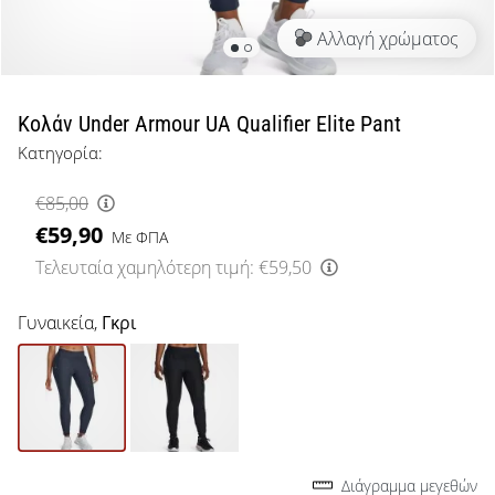
μπάσκετ
Αλλαγή χρώματος
Είσαι
λάτρης
του
μπάσκετ
Κολάν Under Armour UA Qualifier Elite Pant
όπως
Κατηγορία:
εμείς;
Έλα
€85,00
μαζί
€59,90
μας
Με ΦΠΑ
ως
Τελευταία χαμηλότερη τιμή:
€59,50
πρεσβευτής
της
Γυναικεία,
Γκρι
μάρκας
μας.
Εμφάνιση
όλων των
Διάγραμμα μεγεθών