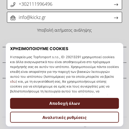
+302111996496
info@kickz.gr
Υποβολή αιτήματος ανάληψης
Σχετικά μ' εμάς
Εξυπηρέτηση πελατών
KICKZ.gr
© 2010 – 2026
KICKZ.gr