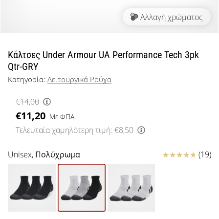
μπάσκετ
Αλλαγή χρώματος
Είσαι
λάτρης
του
μπάσκετ
Κάλτσες Under Armour UA Performance Tech 3pk
όπως
Qtr-GRY
εμείς;
Κατηγορία:
Λειτουργικά Ρούχα
Έλα
μαζί
€14,00
μας
€11,20
ως
Με ΦΠΑ
πρεσβευτής
Τελευταία χαμηλότερη τιμή:
€8,50
της
μάρκας
Κριτικές
Unisex,
Πολύχρωμα
(19)
μας.
Εμφάνιση
όλων των