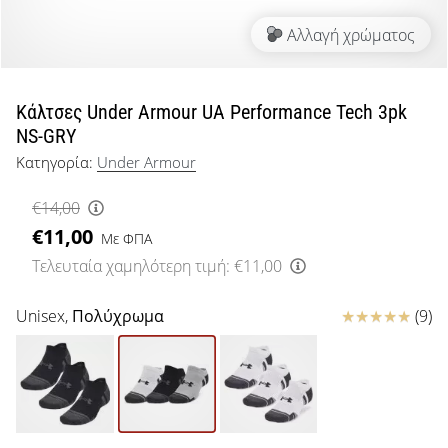
μπάσκετ
Αλλαγή χρώματος
Είσαι
λάτρης
του
μπάσκετ
Κάλτσες Under Armour UA Performance Tech 3pk
όπως
NS-GRY
εμείς;
Κατηγορία:
Under Armour
Έλα
μαζί
€14,00
μας
€11,00
ως
Με ΦΠΑ
πρεσβευτής
Τελευταία χαμηλότερη τιμή:
€11,00
της
μάρκας
Κριτικές
Unisex,
Πολύχρωμα
(9)
μας.
Εμφάνιση
όλων των