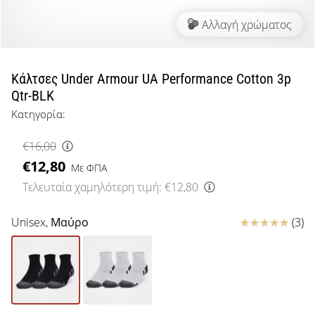
μπάσκετ
Αλλαγή χρώματος
Είσαι
λάτρης
του
μπάσκετ
Κάλτσες Under Armour UA Performance Cotton 3p
όπως
Qtr-BLK
εμείς;
Κατηγορία:
Έλα
μαζί
€16,00
μας
€12,80
ως
Με ΦΠΑ
πρεσβευτής
Τελευταία χαμηλότερη τιμή:
€12,80
της
μάρκας
Κριτικές
Unisex,
Μαύρο
(3)
μας.
Εμφάνιση
όλων των