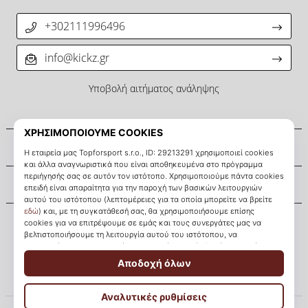
+302111996496
info@kickz.gr
Υποβολή αιτήματος ανάληψης
Σχετικά μ' εμάς
Εξυπηρέτηση πελατών
KICKZ.gr