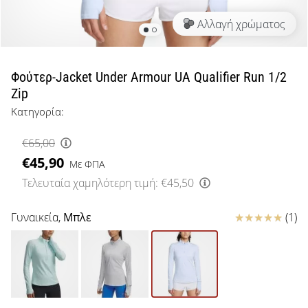
μπάσκετ
Αλλαγή χρώματος
Είσαι
λάτρης
του
μπάσκετ
Φούτερ-Jacket Under Armour UA Qualifier Run 1/2
όπως
Zip
εμείς;
Κατηγορία:
Έλα
μαζί
€65,00
μας
€45,90
ως
Με ΦΠΑ
πρεσβευτής
Τελευταία χαμηλότερη τιμή:
€45,50
της
μάρκας
Κριτικές
Γυναικεία,
Μπλε
(1)
μας.
Εμφάνιση
όλων των