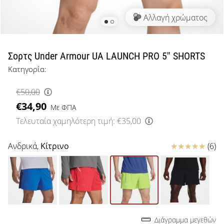
μπάσκετ
Αλλαγή χρώματος
Είσαι
λάτρης
του
μπάσκετ
Σορτς Under Armour UA LAUNCH PRO 5'' SHORTS
όπως
Κατηγορία:
εμείς;
Έλα
€50,00
μαζί
€34,90
μας
Με ΦΠΑ
ως
Τελευταία χαμηλότερη τιμή:
€35,00
πρεσβευτής
της
Κριτικές
Ανδρικά,
Κίτρινο
(6)
μάρκας
μας.
Εμφάνιση
όλων των
Διάγραμμα μεγεθών