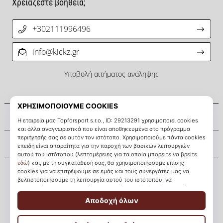
Χρειάζεστε βοήθεια;
+302111996496
info@kickz.gr
Υποβολή αιτήματος ανάληψης
Σχετικά μ' εμάς
Εξυπηρέτηση πελατών
KICKZ.gr