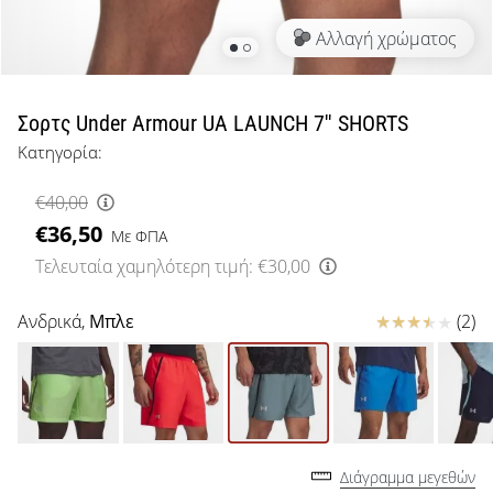
μπάσκετ
Αλλαγή χρώματος
Είσαι
λάτρης
του
μπάσκετ
Σορτς Under Armour UA LAUNCH 7'' SHORTS
όπως
Κατηγορία:
εμείς;
Έλα
€40,00
μαζί
€36,50
μας
Με ΦΠΑ
ως
Τελευταία χαμηλότερη τιμή:
€30,00
πρεσβευτής
της
Κριτικές
Ανδρικά,
Μπλε
(2)
μάρκας
μας.
Εμφάνιση
όλων των
Διάγραμμα μεγεθών