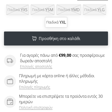
άρθρων
YXS
YSM
YMD
YLG
Παιδικά
Παιδικά
Παιδικά
Παιδικά
YXL
Παιδικά
Προσθήκη στο καλάθι
Για αγορές πάνω από
€99,00
σας προσφέρουμε
δωρεάν αποστολή
Επιλογές αποστολής
Πληρωμή με κάρτα online ή άλλες μέθοδοι
πληρωμής
Επιλογές πληρωμής
Μπορείτε να επιστρέψετε τα προϊόντα εντός 30
ημερών
Πολιτική επιστροφών