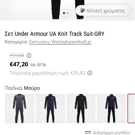
μπάσκετ
Αλλαγή χρώματος
Είσαι
λάτρης
του
μπάσκετ
Σετ Under Armour UA Knit Track Suit-GRY
όπως
Κατηγορία:
Εκπτώσεις Weplaybasketball.gr
εμείς;
Έλα
€59,00
μαζί
€47,20
μας
Με ΦΠΑ
ως
Τελευταία χαμηλότερη τιμή:
€35,40
πρεσβευτής
της
Παιδικά,
Μαύρο
μάρκας
μας.
Εμφάνιση
όλων των
Διάγραμμα μεγεθών