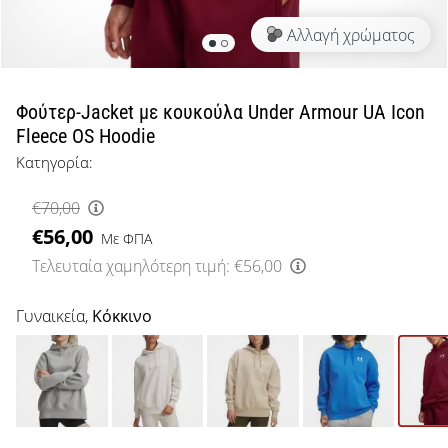
μπάσκετ
Αλλαγή χρώματος
Είσαι
λάτρης
του
μπάσκετ
Φούτερ-Jacket με κουκούλα Under Armour UA Icon
όπως
Fleece OS Hoodie
εμείς;
Κατηγορία:
Έλα
μαζί
€70,00
μας
€56,00
ως
Με ΦΠΑ
πρεσβευτής
Τελευταία χαμηλότερη τιμή:
€56,00
της
μάρκας
Γυναικεία,
Κόκκινο
μας.
Εμφάνιση
όλων των